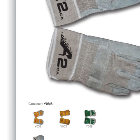
Couleur:
Y0M8
Y058
Y055
Y068